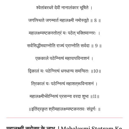
श्वेतांबरधरे देवी नानालंकार भूषिते ।
जगत्स्थिते जगन्मार्त महालक्ष्मी नमोस्तूते ॥ 8 ॥
महालक्ष्म्यष्टकस्तोत्रं यः पठेत् भक्तिमान्नरः ।
सर्वसिद्धीमवाप्नोति राज्यं प्राप्नोति सर्वदा ॥ 9 ॥
एककाले पठेन्नित्यं महापापविनाशनं ।
द्विकालं यः पठेन्नित्यं धनधान्य समन्वितः ॥10॥
त्रिकालं यः पठेन्नित्यं महाशत्रूविनाशनं ।
महालक्ष्मीर्भवेन्नित्यं प्रसन्ना वरदा शुभा ॥11॥
॥इतिंद्रकृत श्रीमहालक्ष्म्यष्टकस्तवः संपूर्णः ॥
महालक्ष्मी स्रोतम के लाभ | Mahalaxmi Stotram Ke