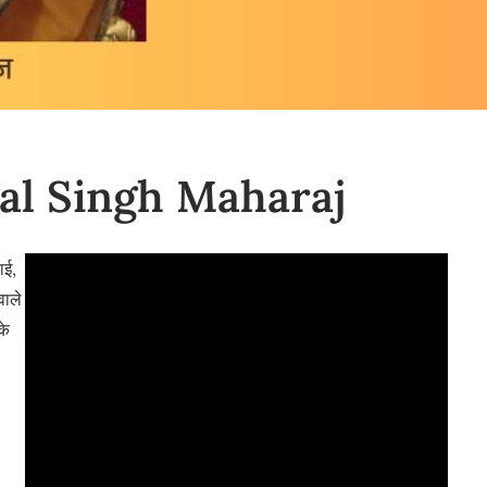
rmal Singh Maharaj
ाई,
वाले
के