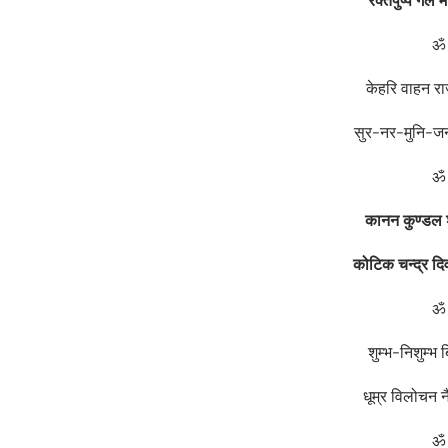
ॐ 
केहरि वाहन र
सुर-नर-मुनि-जन
ॐ 
कानन कुण्डल
कोटिक चन्द्र द
ॐ 
शुम्भ-निशुम्भ 
धूम्र विलोचन 
ॐ 