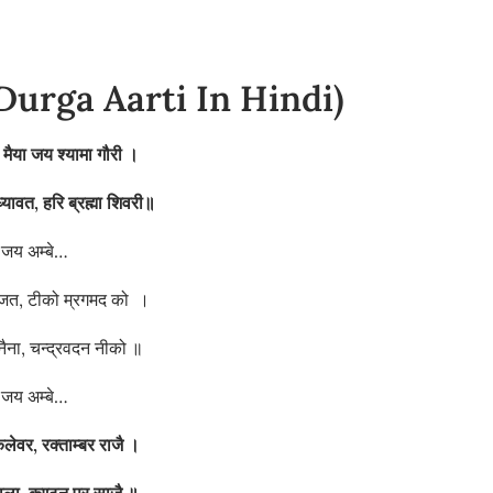
a Durga Aarti In Hindi)
,
मैया जय श्यामा गौरी ।
ध्यावत,
हरि ब्रह्मा शिवरी
॥
जय अम्बे…
िराजत, टीको म्रगमद को ।
नैना, चन्द्रवदन नीको ॥
जय अम्बे…
लेवर,
रक्ताम्बर राजै ।
माला,
कण्ठन पर साजै ॥