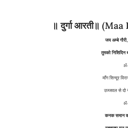
॥ दुर्गा आरती॥ (Ma
जय अम्बे गौरी
तुमको निशिदिन 
ॐ 
माँग सिन्दूर व
उज्जवल से दो‌ 
ॐ 
कनक समान क
रक्तपुष्प गल 