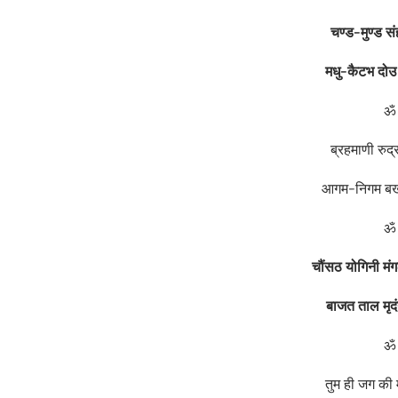
चण्ड-मुण्ड सं
मधु-कैटभ दो‌उ
ॐ 
ब्रहमाणी रुद
आगम-निगम बखा
ॐ 
चौंसठ योगिनी मं
बाजत ताल मृद
ॐ 
तुम ही जग की 