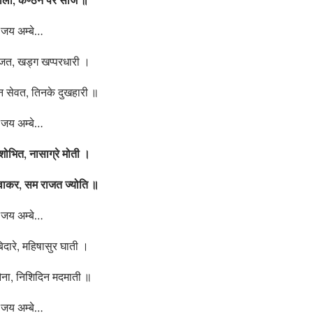
जय अम्बे…
ाजत, खड्ग खप्परधारी ।
 सेवत, तिनके दुखहारी ॥
जय अम्बे…
 शोभित,
नासाग्रे मोती ।
िवाकर,
सम राजत ज्योति ॥
जय अम्बे…
बिदारे, महिषासुर घाती ।
नैना, निशिदिन मदमाती ॥
जय अम्बे…