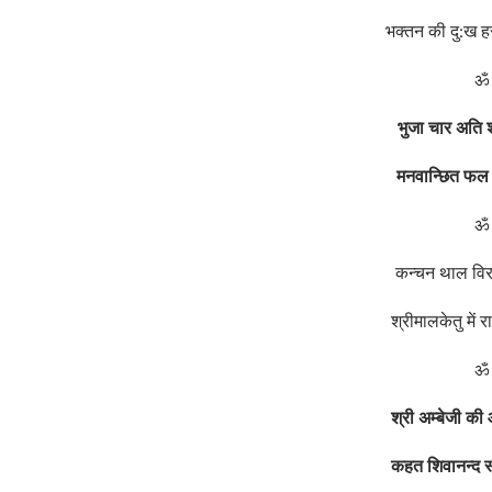
भक्‍तन की दु:ख ह
ॐ 
भुजा चार अति 
मनवान्छित फल
ॐ 
कन्चन थाल विर
श्रीमालकेतु में
ॐ 
श्री अम्बेजी क
कहत शिवानन्द स